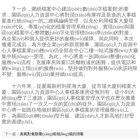
下一步，圍繞檔案中心建設(shè);數(shù)字檔案館;的要
求，園區(qū)人力資源中心將對現(xiàn)有庫存及新進的人事檔
案進行統(tǒng)一的二維碼編碼管理，以充分利用檔案大廈現
(xiàn)代化、專業(yè)化的檔案管理系統(tǒng)，實現(xiàn)與園
區(qū)檔案中心整體數(shù)字化管理標(biāo)準(zhǔn)的對接，
為企業(yè)和個人提供更好的服務(wù)保障。與此同時，本次
搬遷完成后，為方便企業(yè)和群眾辦事，園區(qū)人力資源中
心人事檔案業(yè)務(wù)仍全部在中心二樓一站式服務(wù)大廳
集中統(tǒng)一受理。為此，中心將進一步調(diào)整優(yōu)化
服務(wù)流程，克服庫房與窗口距離較遠的困難，提供電話和
網(wǎng)上預(yù)約服務(wù)，堅持做到對外服務(wù)承諾時限
不變、服務(wù)質(zhì)量持續(xù)提高。
十六年來，從夏園新村到星海大廈、從市場大廈到檔案大
廈，園區(qū)人力資源中心人事檔案庫房從無到有，從小到大
經(jīng)歷了三連跳，園區(qū)人事檔案管理水平也在歷次搬遷
中實現(xiàn)了一次又一次的質(zhì)的提升。園區(qū)人力資源
中心將一如既往地做好園區(qū)人事檔案的管理服務(wù)工
作，為園區(qū)轉(zhuǎn)型升級、建設(shè)人才新高地打好堅
實的基礎(chǔ)。
下一篇：
臭氧對禽類養(yǎng)殖領(lǐng)域的消毒