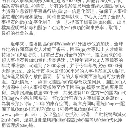
的各類人事檔案總數(shù)已超過95000份，其他各類勞動合同
檔案資料超過140萬份。所有的檔案信息均全部納入園區(qū)人
力資源信息管理平臺進行統(tǒng)一信息化管理，確保了人事檔
案管理的精確和嚴密。同時自去年以來，中心又完成了全部人
事檔案的數(shù)字化制作，進一步提高了檔案調(diào)閱、出具
檔案證明材料等相關(guān)服務(wù)事項的辦事效率，取得了
良好的社會效益。
近年來，隨著園區(qū)轉(zhuǎn)型升級步伐的加快，全球
各地的各類高層次人才紛至沓來，園區(qū)大專以上人才總量
持續(xù)快速增長，目前已占蘇州全市的20%。隨之而來的各
類人事檔案數(shù)量也增長迅速，近幾年園區(qū)人事檔案的
年均凈增數(shù)達到了8000余份，并于今年年初突破90000份
大關(guān)。原位于市場大廈僅300平米的人事檔案庫房明顯已
無法滿足檔案存放的需要，新進的人事檔案面臨無處可放的窘
境。在此情況下，經(jīng)園區(qū)管委會決策同意，園區(qū)人
力資源中心的人事檔案搬遷至位于園區(qū)檔案大廈的專用庫
房。新庫房總面積達800平米，共安裝有1100立方米的國內(nèi)
領(lǐng)先的智能密集架，預(yù)計可存放人事檔案20余萬份，
為將來預(yù)留了20年的庫存空間。新庫房同時還統(tǒng)一配
備了風(fēng)淋室系統(tǒng)（可參考風(fēng)淋室：
www.qdkeerjh.net）、安全監(jiān)控設(shè)備、自動報警和滅火
設(shè)備、溫濕度測量與調(diào)控設(shè)備等現(xiàn)代化庫
房管理設(shè)施。