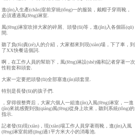
進(jìn)入生產(chǎn)室前穿統(tǒng)一的服裝，戴帽子穿雨靴，
必須通過風(fēng)淋室.
風(fēng)淋室吹掉大家的碎屑、頭發(fā)等，進(jìn)入各個區(qū)
間.
聽了負(fù)責(zé)人的介紹，大家都來到現(xiàn)場，下了車，到
了XX快餐這個詞.
啊，在工作人員的幫助下，風(fēng)淋設(shè)備和記者穿著一次
性鞋套和頭套.
大家一定要把頭發(fā)全部塞進(jìn)頭套里.
特別是長發(fā)的孩子們.
，穿得很整齊后，大家六個人一組進(jìn)入風(fēng)淋室，一進
(jìn)來就感覺到強(qiáng)風(fēng)從身上吹來，聽到系統(tǒng)的
指示.
記者發(fā)現(xiàn)，現(xiàn)場工作人員穿著雨靴，進(jìn)入風
(fēng)淋室前經(jīng)過1平方米大小的消毒池.