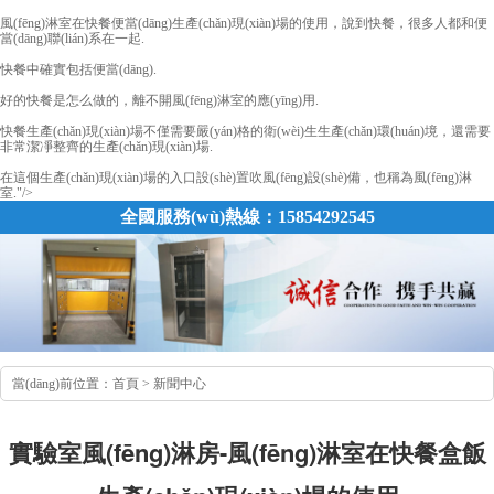
風(fēng)淋室在快餐便當(dāng)生產(chǎn)現(xiàn)場的使用，說到快餐，很多人都和便
當(dāng)聯(lián)系在一起.
快餐中確實包括便當(dāng).
好的快餐是怎么做的，離不開風(fēng)淋室的應(yīng)用.
快餐生產(chǎn)現(xiàn)場不僅需要嚴(yán)格的衛(wèi)生生產(chǎn)環(huán)境，還需要
非常潔凈整齊的生產(chǎn)現(xiàn)場.
在這個生產(chǎn)現(xiàn)場的入口設(shè)置吹風(fēng)設(shè)備，也稱為風(fēng)淋
室."/>
全國服務(wù)熱線：15854292545
當(dāng)前位置：
首頁
>
新聞中心
實驗室風(fēng)淋房-風(fēng)淋室在快餐盒飯