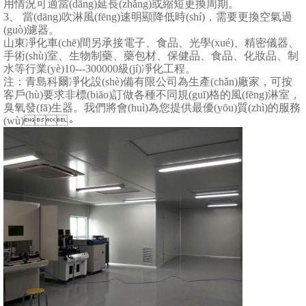
用情況可適當(dāng)延長(zhǎng)或縮短更換周期。
3、 當(dāng)吹淋風(fēng)速明顯降低時(shí)，需要更換空氣過
(guò)濾器。
山東凈化車(chē)間另承接電子、食品、光學(xué)、精密儀器、
手術(shù)室、生物制藥、藥包材、保健品、食品、化妝品、制
水等行業(yè)10---300000級(jí)凈化工程。
注：青島科爾凈化設(shè)備有限公司為生產(chǎn)廠家，可按
客戶(hù)要求非標(biāo)訂做各種不同規(guī)格的風(fēng)淋室，
臭氧發(fā)生器。我們將會(huì)為您提供最優(yōu)質(zhì)的服務
(wù)。