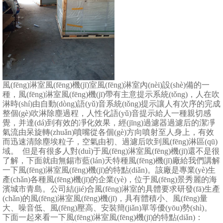
風(fēng)淋室風(fēng)機(jī)室風(fēng)淋室內(nèi)設(shè)備的一
種，風(fēng)淋室風(fēng)機(jī)帶有主意提示系統(tǒng)，人在吹
淋時(shí)由自動(dòng)語(yǔ)音系統(tǒng)提示讓人有次序的完成
整個(gè)吹淋除塵過程，人性化語(yǔ)音提示給人一種親切感
覺，并達(dá)到有效的凈化效果，經(jīng)過濾器過濾后的潔凈
氣流由呆旋轉(zhuǎn)噴嘴從各個(gè)方向噴射至人身上，有效
而迅速清除塵埃粒子，空氣由初、過濾后吹到風(fēng)淋區(qū)
域。 但是有很多人對(duì)于風(fēng)淋室風(fēng)機(jī)還不是很
了解，下面就由無錫市藍(lán)天特種風(fēng)機(jī)廠給我們講解
一下風(fēng)淋室風(fēng)機(jī)的特點(diǎn)。該廠是專業(yè)生
產(chǎn)各種風(fēng)機(jī)的企業(yè)，位于風(fēng)景秀麗的海
濱城市青島。公司結(jié)合風(fēng)淋室的具體要求研發(fā)生產
(chǎn)的風(fēng)淋室風(fēng)機(jī)，具有體積小、風(fēng)量
大、噪音低、風(fēng)壓高、安裝簡(jiǎn)單等優(yōu)勢(shì)。
下面一起來看一下風(fēng)淋室風(fēng)機(jī)的特點(diǎn)：