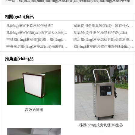
下一篇：
標(biāo)準(zhǔn)風(fēng)淋室材質(zhì)與非標(biāo)風(fēng)淋室的作用
及兩者的區(qū)別
上一篇：
風(fēng)淋室內(nèi)部結(jié)構(gòu)、是否有危害、注意事項(xiàng)、
相關(guān)資訊
吹淋方向
風(fēng)淋室不吹淋如何檢查?
家庭使用使用臭氧發(fā)生器有什么好處？
風(fēng)淋室的驗(yàn)收方法及相關(guān)注意事項(xiàng)有哪些
臭氧發(fā)生器的種類和特點(diǎn)
吉林風(fēng)淋室價(jià)格：風(fēng)淋室內(nèi)部裝修施工基本要求有那些呢？
臨沂風(fēng)淋室怎樣判斷高效過濾器使用的期限
中央廚房風(fēng)淋室設(shè)備采購(gòu)規(guī)范案例指導(dǎo)
風(fēng)淋室的具體作用跟特點(diǎn)都有哪些
推薦產(chǎn)品
高效過濾器
移動(dòng)式臭氧發(fā)生器