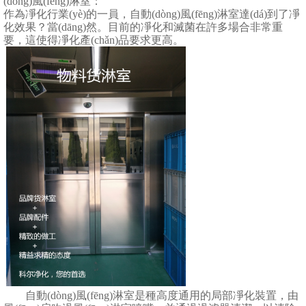
(dòng)風(fēng)淋室：
作為凈化行業(yè)的一員，自動(dòng)風(fēng)淋室達(dá)到了凈
化效果？當(dāng)然。目前的凈化和滅菌在許多場合非常重
要，這使得凈化產(chǎn)品要求更高。
自動(dòng)風(fēng)淋室是種高度通用的局部凈化裝置，由