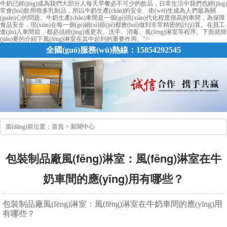
牛奶已經(jīng)成為我們大部分人每天早餐必不可少的飲品，日常生活中我們也經(jīng)
常會(huì)飲用很多乳制品，所以牛奶生產(chǎn)的安全、衛(wèi)生成為人們最為關
(guān)心的問題。牛奶生產(chǎn)車間是一個(gè)現(xiàn)代化程度很高的車間，為保障
食品安全，現(xiàn)在每一個(gè)細(xì)節(jié)都會(huì)做到非常精密的計(jì)算。在員工
進(jìn)入車間前，都必須經(jīng)過更衣、洗手、消毒、風(fēng)淋室等程序。下面就簡
(jiǎn)要的介紹下風(fēng)淋室在其中起到的重要作用。"/>
全國(guó)服務(wù)熱線：15854292545
當(dāng)前位置：
首頁
>
新聞中心
包裝制品廠風(fēng)淋室：風(fēng)淋室在牛
奶車間的應(yīng)用有哪些？
包裝制品廠風(fēng)淋室：風(fēng)淋室在牛奶車間的應(yīng)用
有哪些？