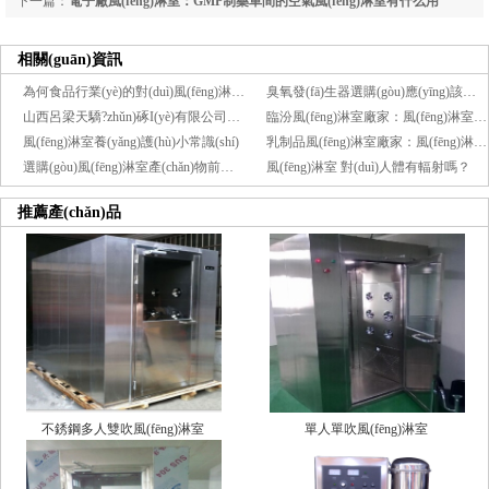
下一篇：
電子廠風(fēng)淋室：GMP制藥車間的空氣風(fēng)淋室有什么用
上一篇：
乳制品風(fēng)淋室廠家：風(fēng)淋室的行業(yè)標(biāo)準
相關(guān)資訊
(zhǔn)！
為何食品行業(yè)的對(duì)風(fēng)淋室（風(fēng)淋門）需求高?
臭氧發(fā)生器選購(gòu)應(yīng)該注意哪些問題？
山西呂梁天驕?zhǔn)硺I(yè)有限公司訂購(gòu)公司風(fēng)淋室
臨汾風(fēng)淋室廠家：風(fēng)淋室（風(fēng)淋通道）日常管理的主要內(nèi)容
風(fēng)淋室養(yǎng)護(hù)小常識(shí)
乳制品風(fēng)淋室廠家：風(fēng)淋室的行業(yè)標(biāo)準(zhǔn)！
選購(gòu)風(fēng)淋室產(chǎn)物前應(yīng)斷定哪些規(guī)劃內(nèi)容
風(fēng)淋室 對(duì)人體有輻射嗎？
推薦產(chǎn)品
不銹鋼多人雙吹風(fēng)淋室
單人單吹風(fēng)淋室