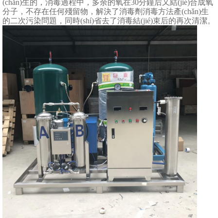
(chǎn)生的，消毒過程中，多余的氧在30分鐘后又結(jié)合成氧
分子，不存在任何殘留物，解決了消毒劑消毒方法產(chǎn)生
的二次污染問題，同時(shí)省去了消毒結(jié)束后的再次清潔。