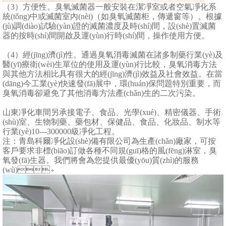
（3）方便性。臭氧滅菌器一般安裝在潔凈室或者空氣凈化系
統(tǒng)中或滅菌室內(nèi)（如臭氧滅菌柜，傳遞窗等）。根據
(jù)調(diào)試驗(yàn)證的滅菌濃度及時(shí)間，設(shè)置滅菌
器的按時(shí)間開啟及運(yùn)行時(shí)間，操作使用方便。
（4）經(jīng)濟(jì)性。通過臭氧消毒滅菌在諸多制藥行業(yè)及
醫(yī)療衛(wèi)生單位的使用及運(yùn)行比較，臭氧消毒方法
與其他方法相比具有很大的經(jīng)濟(jì)效益及社會效益。在當
(dāng)今工業(yè)快速發(fā)展中，環(huán)保問題特別重要，而
臭氧消毒卻避免了其他消毒方法產(chǎn)生的二次污染。
山東凈化車間另承接電子、食品、光學(xué)、精密儀器、手術
(shù)室、生物制藥、藥包材、保健品、食品、化妝品、制水等
行業(yè)10---300000級凈化工程。
注：青島科爾凈化設(shè)備有限公司為生產(chǎn)廠家，可按
客戶要求非標(biāo)訂做各種不同規(guī)格的風(fēng)淋室，臭
氧發(fā)生器。我們將會為您提供最優(yōu)質(zhì)的服務
(wù)。