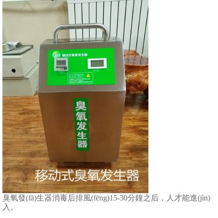
臭氧發(fā)生器消毒后排風(fēng)15-30分鐘之后，人才能進(jìn)
入。