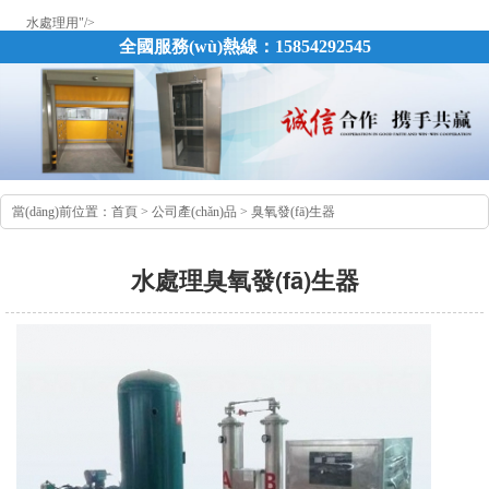
水處理用"/>
全國服務(wù)熱線：15854292545
當(dāng)前位置：
首頁
>
公司產(chǎn)品
>
臭氧發(fā)生器
水處理臭氧發(fā)生器