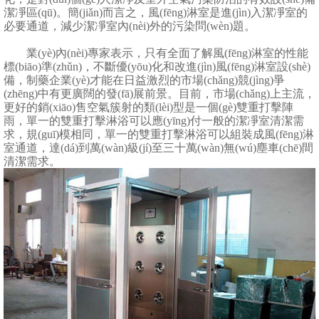
潔凈區(qū)。簡(jiǎn)而言之，風(fēng)淋室是進(jìn)入潔凈室的
必要通道，減少潔凈室內(nèi)外的污染問(wèn)題。
業(yè)內(nèi)專家表示，只有全面了解風(fēng)淋室的性能
標(biāo)準(zhǔn)，不斷優(yōu)化和改進(jìn)風(fēng)淋室設(shè)
備，制藥企業(yè)才能在日益激烈的市場(chǎng)競(jìng)爭
(zhēng)中有更廣闊的發(fā)展前景。目前，市場(chǎng)上主流，
更好的銷(xiāo)售空氣簇射的類(lèi)型是一個(gè)雙重打擊陣
雨，單一的雙重打擊淋浴可以應(yīng)付一般的潔凈室清潔需
求，規(guī)模相同，單一的雙重打擊淋浴可以組裝成風(fēng)淋
室通道，達(dá)到萬(wàn)級(jí)至三十萬(wàn)無(wú)塵車(chē)間
清潔需求。