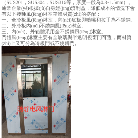
（SUS201，SUS304，SUS316等，厚度一般為0.8~1.5mm）。
通常企業(yè)根據(jù)自身經(jīng)濟利益，降低成本的情況下會
有以下幾種風(fēng)淋室箱體材質(zhì)的搭配：
一、全冷板風(fēng)淋室，內(nèi)底板與噴嘴和拉手為不銹鋼。
二、外冷板內(nèi)不銹鋼風(fēng)淋室。
三、內(nèi)、外箱體采用全不銹鋼風(fēng)淋室。
門體風(fēng)淋室主要有全玻璃與半透明視窗門可選，而材質
(zhì)上又可分為冷板門或不銹鋼門。