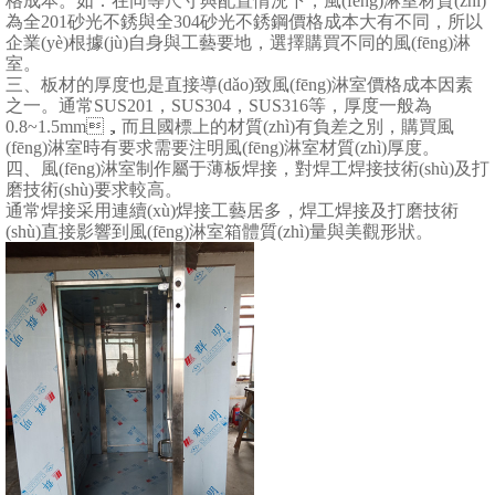
格成本。如：在同等尺寸與配置情況下，風(fēng)淋室材質(zhì)
為全201砂光不銹與全304砂光不銹鋼價格成本大有不同，所以
企業(yè)根據(jù)自身與工藝要地，選擇購買不同的風(fēng)淋
室。
三、板材的厚度也是直接導(dǎo)致風(fēng)淋室價格成本因素
之一。通常SUS201，SUS304，SUS316等，厚度一般為
0.8~1.5mm，而且國標上的材質(zhì)有負差之別，購買風
(fēng)淋室時有要求需要注明風(fēng)淋室材質(zhì)厚度。
四、風(fēng)淋室制作屬于薄板焊接，對焊工焊接技術(shù)及打
磨技術(shù)要求較高。
通常焊接采用連續(xù)焊接工藝居多，焊工焊接及打磨技術
(shù)直接影響到風(fēng)淋室箱體質(zhì)量與美觀形狀。