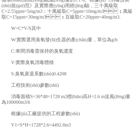
(shù)規(guī)范》及實際應(yīng)用經(jīng)驗，三十萬級取
C=2.55ppm=5mg/m3；十萬級取C=5ppm=10mg/m3；萬級
取C=15ppm=30mg/m3；百級取C=20ppm=40mg/m3.
W=C*V/S其中
W:實際選用臭氧發(fā)生器的產(chǎn)量，單位為g/h
C:車間消毒需保持的臭氧濃度
V:實際臭氧消毒體積
S:臭氧衰退系數(shù)0.4208
工程技術(shù)參數(shù)
消毒面積S=36*48=1728 m2標(biāo)高H=2.6 m送風(fēng)量
為100000m3/h
根據(jù)工廠提供的工程參數(shù)
V1=S*H=1728*2.6=4492.8m3