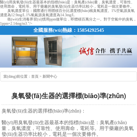
醫(yī)用臭氧發(fā)生器最基本的指標(biāo)是：臭氧產(chǎn)量，臭氧濃度，可靠性、
使用壽命，電耗等。用于藥廠的臭氧發(fā)生器功率比較小，電耗是一個次要條件。
臭氧濃度單位：國際通行用體積百分比濃度標(biāo)稱臭氧濃度。1%空氣源臭氧
濃度為12.9mg/L.1%氧氣源臭氧濃度為14.3mg/L.
衛(wèi)生消毒界習(xí)慣用ppm做單位，即體積百萬分之一。對于空氣中的臭氧，
1ppm=2.14mg/m3."/>
全國服務(wù)熱線：15854292545
當(dāng)前位置：
首頁
>
新聞中心
臭氧發(fā)生器的選擇標(biāo)準(zhǔn)
臭氧發(fā)生器的選擇標(biāo)準(zhǔn)：
醫(yī)用臭氧發(fā)生器最基本的指標(biāo)是：臭氧產(chǎn)
量，臭氧濃度，可靠性、使用壽命，電耗等。用于藥廠的臭氧
發(fā)生器功率比較小，電耗是一個次要條件。